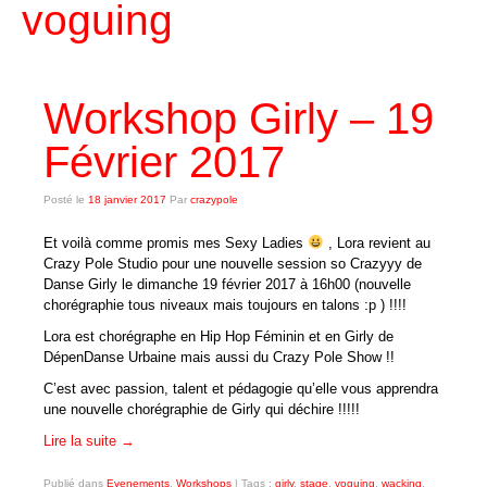
voguing
Les cours
Tarifs des cours
Workshop Girly – 19
Planning des cours
Février 2017
Réserver un cours
Posté le
RESERVATION
18 janvier 2017
Par
crazypole
Et voilà comme promis mes Sexy Ladies
, Lora revient au
Planning Réservation
Crazy Pole Studio pour une nouvelle session so Crazyyy de
Danse Girly le dimanche 19 février 2017 à 16h00 (nouvelle
Connexion
chorégraphie tous niveaux mais toujours en talons :p ) !!!!
Inscription
Lora est chorégraphe en Hip Hop Féminin et en Girly de
DépenDanse Urbaine mais aussi du Crazy Pole Show !!
Réservation
C’est avec passion, talent et pédagogie qu’elle vous apprendra
une nouvelle chorégraphie de Girly qui déchire !!!!!
LA POLE DANCE
Lire la suite
→
Qu’est ce que la Pole Dance ?
Publié dans
Evenements
,
Workshops
|
Tags :
girly
,
stage
,
voguing
,
wacking
,