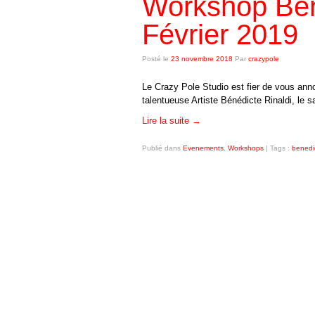
Workshop Bén
Février 2019
Posté le
23 novembre 2018
Par
crazypole
Le Crazy Pole Studio est fier de vous ann
talentueuse Artiste Bénédicte Rinaldi, le s
Lire la suite
→
Publié dans
Evenements
,
Workshops
|
Tags :
benedi