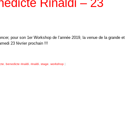
édicte Rinaldi – 23
oncer, pour son 1er Workshop de l’année 2019, la venue de la grande et
amedi 23 février prochain !!!
cte
,
benedicte rinaldi
,
rinaldi
,
stage
,
workshop
|