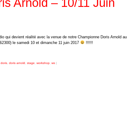
s Arnold – 10/11 Juin
o qui devient réalité avec la venue de notre Championne Doris Arnold au
 62300) le samedi 10 et dimanche 11 juin 2017
!!!!!!
,
doris
,
doris arnold
,
stage
,
workshop
,
ws
|