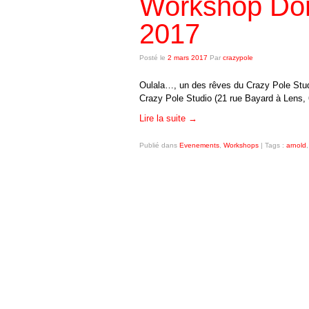
Workshop Dori
2017
Posté le
2 mars 2017
Par
crazypole
Oulala…, un des rêves du Crazy Pole Studi
Crazy Pole Studio (21 rue Bayard à Lens,
Lire la suite
→
Publié dans
Evenements
,
Workshops
|
Tags :
arnold