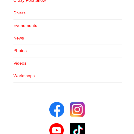
Crazy Pole Show
Shooting Workshops
Divers
CONTACT
Evenements
News
Photos
Vidéos
Workshops