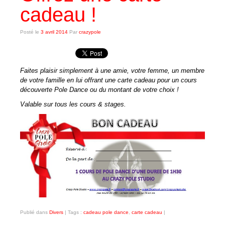
cadeau !
Les cours
Posté le
Tarifs des cours
3 avril 2014
Par
crazypole
Planning des cours
Faites plaisir simplement à une amie, votre femme, un membre
Réserver un cours
de votre famille en lui offrant une carte cadeau pour un cours
découverte Pole Dance ou du montant de votre choix !
RESERVATION
Valable sur tous les cours & stages.
Planning Réservation
Connexion
Inscription
Réservation
LA POLE DANCE
Qu’est ce que la Pole Dance ?
Publié dans
Divers
|
Tags :
cadeau pole dance
,
carte cadeau
|