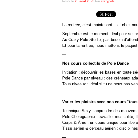
Posté le
28 août 2025
Par
crazypole
La rentrée, c’est maintenant… et chez nou
Septembre est le moment idéal pour se la
Au Crazy Pole Studio, pas besoin d’atten
Et pour la rentrée, nous mettons le paquet
—
Nos cours collectifs de Pole Dance
Initiation : découvrir les bases en toute sé
Pole Dance par niveau : des créneaux ada
Tous niveaux : idéal si tu ne peux pas veni
—
Varier les plaisirs avec nos cours “tou
Technique Sexy : apprendre des mouvement
Pole Chorégraphie : travailler musicalité, f
Corps & Âme : un cours unique pour libére
Tissu aérien & cerceau aérien : discipline
—