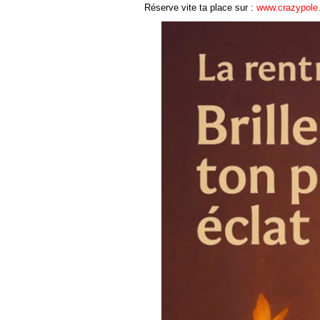
Réserve vite ta place sur :
www.crazypole.