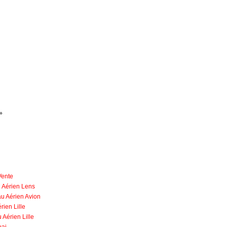
»
Vente
 Aérien Lens
u Aérien Avion
rien Lille
Aérien Lille
uai