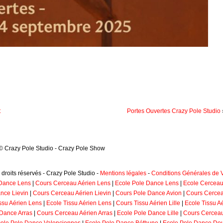
t
Portes Ouvertes Crazy Pole Studio
© Crazy Pole Studio - Crazy Pole Show
 droits réservés - Crazy Pole Studio -
Mentions légales
-
Conditions Générales de 
Dance Lens
|
Cours Cerceau Aérien Lens
|
Ecole Pole Dance Lens
|
Ecole Cerceau
nce Lievin
|
Cours Cerceau Aérien Lievin
|
Cours Pole Dance Avion
|
Cours Cercea
ssu Aérien Lens
|
Ecole Tissu Aérien Lens
|
Cours Tissu Aérien Lille
|
Ecole Tissu Aé
Dance Arras
|
Cours Cerceau Aérien Arras
|
Ecole Pole Dance Lille
|
Cours Cerceau 
ole Pole Dance Valenciennes
|
Ecole Pole Dance Béthune
|
Ecole Pole Dance Do