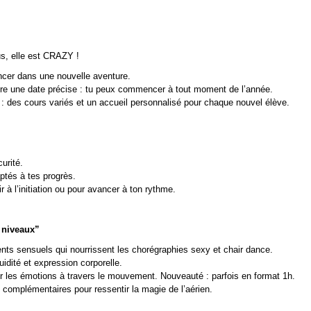
s, elle est CRAZY !
ncer dans une nouvelle aventure.
dre une date précise : tu peux commencer à tout moment de l’année.
 : des cours variés et un accueil personnalisé pour chaque nouvel élève.
curité.
ptés à tes progrès.
r à l’initiation ou pour avancer à ton rythme.
s niveaux”
s sensuels qui nourrissent les chorégraphies sexy et chair dance.
luidité et expression corporelle.
r les émotions à travers le mouvement. Nouveauté : parfois en format 1h.
s complémentaires pour ressentir la magie de l’aérien.