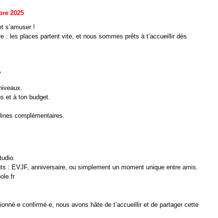
bre 2025
et s’amuser !
re : les places partent vite, et nous sommes prêts à t’accueillir dès
?
niveaux.
s et à ton budget.
iplines complémentaires.
tudio.
nts : EVJF, anniversaire, ou simplement un moment unique entre amis.
ole.fr
onné·e confirmé·e, nous avons hâte de t’accueillir et de partager cette