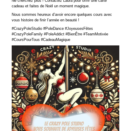
Ne cherchez plus ! Contactez Laura pour offrir une carte
La pole dance, pour qui ?
cadeau et faites de Noël un moment magique.
Nous sommes heureux d’avoir encore quelques cours avec
Comment se déroule un cours de pole dance ?
vous histoire de finir l’année en beauté !
La tenue adéquate pour un cours
#CrazyPoleStudio #PoleDance #JoyeusesFêtes
#CrazyPoleFamily #PoleAddict #BienÊtre #TeamMotivée
Les cours
#CoursPourTous #CadeauMagique
Informations pratiques
EVJF/ANNIVERSAIRES
PHOTOS
Shooting Studio Laura Miklave
Shooting Show Laura Miklave
Shooting Studio Crazy Pole Team
Shooting Urban Laura Miklave