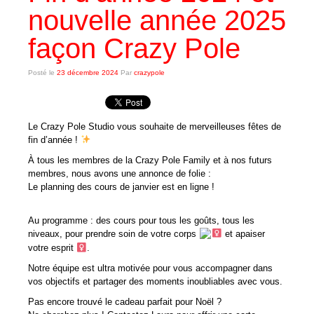
nouvelle année 2025
Les cours
façon Crazy Pole
Tarifs des cours
Posté le
Planning des cours
23 décembre 2024
Par
crazypole
Réserver un cours
Le Crazy Pole Studio vous souhaite de merveilleuses fêtes de
RESERVATION
fin d’année !
Planning Réservation
À tous les membres de la Crazy Pole Family et à nos futurs
membres, nous avons une annonce de folie :
Connexion
Le planning des cours de janvier est en ligne !
Inscription
Au programme : des cours pour tous les goûts, tous les
niveaux, pour prendre soin de votre corps
et apaiser
Réservation
votre esprit ‍
.
Notre équipe est ultra motivée pour vous accompagner dans
LA POLE DANCE
vos objectifs et partager des moments inoubliables avec vous.
Qu’est ce que la Pole Dance ?
Pas encore trouvé le cadeau parfait pour Noël ?