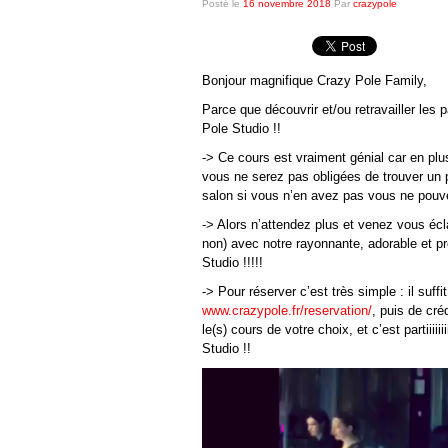
Posté le
16 novembre 2018
Par
crazypole
Bonjour magnifique Crazy Pole Family,
Parce que découvrir et/ou retravailler les
Pole Studio !!
-> Ce cours est vraiment génial car en plu
vous ne serez pas obligées de trouver un p
salon si vous n’en avez pas vous ne pouvez 
-> Alors n’attendez plus et venez vous écl
non) avec notre rayonnante, adorable et 
Studio !!!!!
-> Pour réserver c’est très simple : il suffi
www.crazypole.fr/reservation/
, puis de cré
le(s) cours de votre choix, et c’est partiii
Studio !!
Lecteur
vidéo