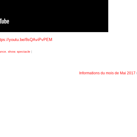
ttps://youtu.be/8sQAviPvPEM
ance
,
show
,
spectacle
|
Informations du mois de Mai 2017