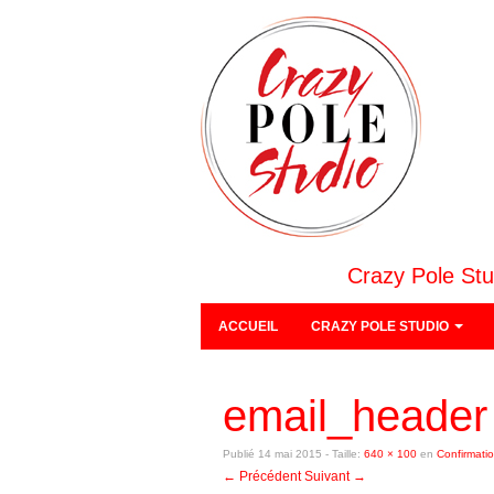
Crazy Pole Stu
ACCUEIL
CRAZY POLE STUDIO
email_header
Publié
14 mai 2015
- Taille:
640 × 100
en
Confirmatio
← Précédent
Suivant →