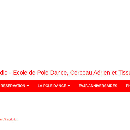
dio - Ecole de Pole Dance, Cerceau Aérien et Tiss
RESERVATION
LA POLE DANCE
EVJF/ANNIVERSAIRES
P
n d’inscription